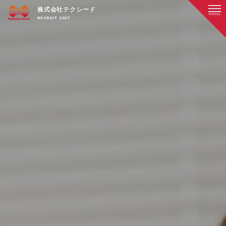
コ
株式会社テクシード
ン
menu
RECRUIT 2027
テ
ン
ツ
へ
ス
キ
ッ
プ
す
る