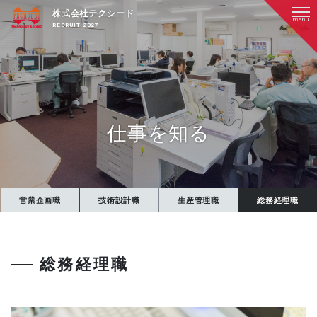
コ
株式会社テクシード
ン
menu
RECRUIT 2027
テ
ン
ツ
へ
ス
キ
ッ
仕事を知る
プ
す
る
営業企画職
技術設計職
生産管理職
総務経理職
総務経理職